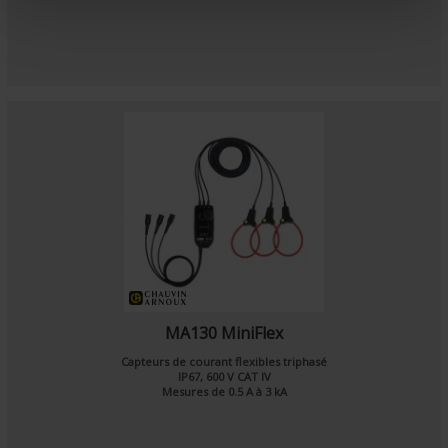
n
t
MA130 MiniFlex
Capteurs de courant flexibles triphasé
IP67, 600 V CAT IV
Mesures de 0.5 A à 3 kA