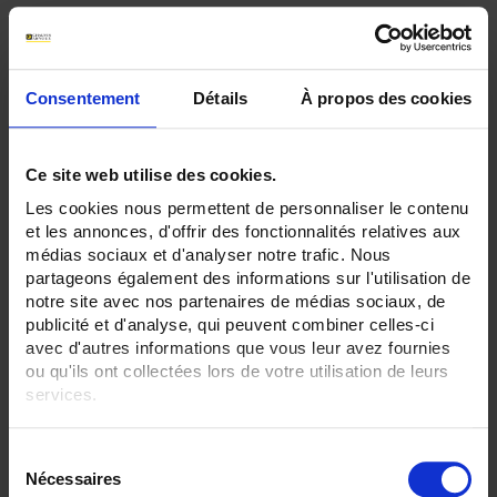
Par ordre décroissant
3 item(s)
Trier par
Afficher
Consentement
Détails
À propos des cookies
Ce site web utilise des cookies.
Les cookies nous permettent de personnaliser le contenu
et les annonces, d'offrir des fonctionnalités relatives aux
médias sociaux et d'analyser notre trafic. Nous
partageons également des informations sur l'utilisation de
notre site avec nos partenaires de médias sociaux, de
publicité et d'analyse, qui peuvent combiner celles-ci
avec d'autres informations que vous leur avez fournies
ou qu'ils ont collectées lors de votre utilisation de leurs
MA110 MiniFlex
services.
Capteurs de courant flexibles monophasés
IP67, 600 V CAT IV
Pour en savoir plus, veuillez consulter notre
politique de
Mesures à partir de 80 mA, jusqu à 3 kA
S
confidentialité
.
Nécessaires
é