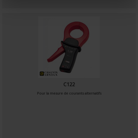
e
n
t
C122
Pour la mesure de courants alternatifs