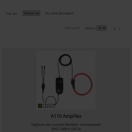
Par ordre décroissant
Trier par
1-36 sur 67
1
2
Afficher
A110 AmpFlex
Capteurs de courant flexibles monophasés
IP67, 1000 V CAT IV