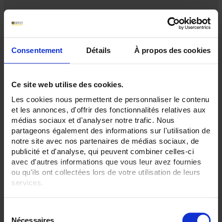
Consentement
Détails
À propos des cookies
Ce site web utilise des cookies.
Les cookies nous permettent de personnaliser le contenu
et les annonces, d'offrir des fonctionnalités relatives aux
médias sociaux et d'analyser notre trafic. Nous
partageons également des informations sur l'utilisation de
notre site avec nos partenaires de médias sociaux, de
C116
publicité et d'analyse, qui peuvent combiner celles-ci
avec d'autres informations que vous leur avez fournies
Pour la mesure de courants alternatifs
ou qu'ils ont collectées lors de votre utilisation de leurs
services.
Pour en savoir plus, veuillez consulter notre
politique de
S
confidentialité
.
Nécessaires