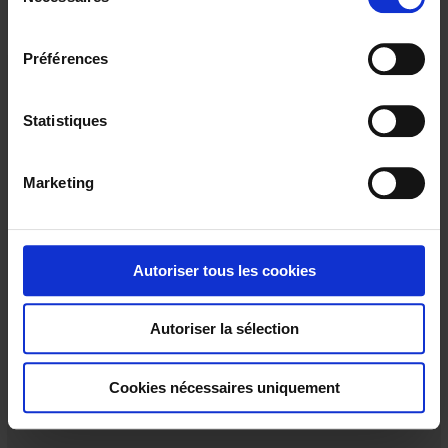
é
l
e
Préférences
c
t
i
Statistiques
o
n
Marketing
d
u
c
o
Autoriser tous les cookies
C117
n
s
Pour la mesure de courants alternatifs
Autoriser la sélection
e
n
t
Cookies nécessaires uniquement
e
m