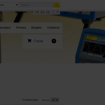
FR
EN
DE
ES
IT
caciones
Prensa
Empleo
Contacto
Cesta
0
14 elemento(s)
Mostrar