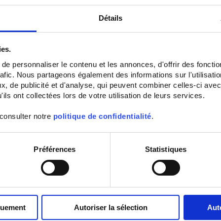
Détails
ies.
e personnaliser le contenu et les annonces, d'offrir des fonctio
rafic. Nous partageons également des informations sur l'utilisati
, de publicité et d'analyse, qui peuvent combiner celles-ci avec
ils ont collectées lors de votre utilisation de leurs services.
CA 5292
MTX 3290
Multímetro registrador gráfico a
Multímetro digital compacto, sólid
 consulter notre
politique de confidentialité
.
color
estanco con teclado digital 6 kpts
TRMS
Préférences
Statistiques
quement
Autoriser la sélection
Aut