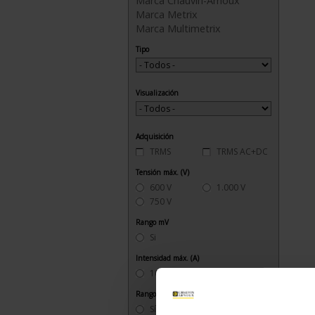
Marca Chauvin-Arnoux
Marca Metrix
Marca Multimetrix
Tipo
Visualización
Adquisición
TRMS
TRMS AC+DC
Tensión máx. (V)
600 V
1.000 V
750 V
Rango mV
Si
Intensidad máx. (A)
10 A
Rango mA
Sí
No