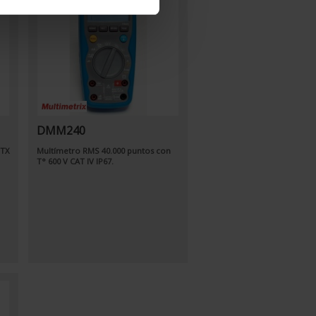
DMM240
MTX
Multímetro RMS 40.000 puntos con
T° 600 V CAT IV IP67.