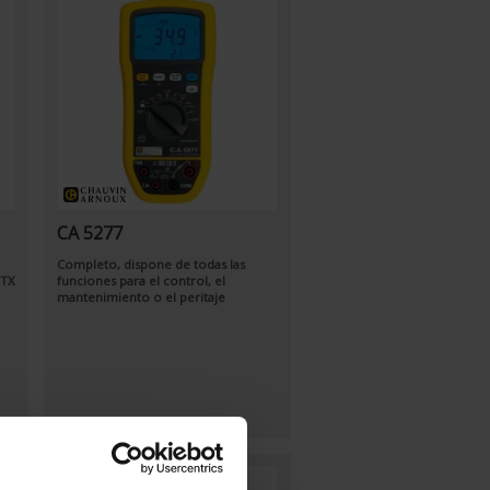
CA 5277
Completo, dispone de todas las
MTX
funciones para el control, el
mantenimiento o el peritaje