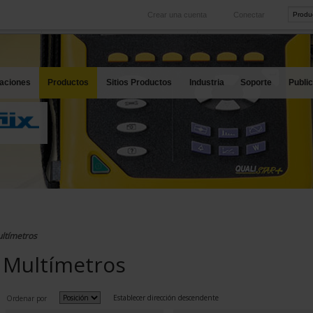
Crear una cuenta
Conectar
Internacional
Sitios web productos
rvicio
Nuestras filiales en el extranjero
Nuestras mejores ofertas
caciones
Productos
Sitios Productos
Industria
Soporte
Publi
ltímetros
Multímetros
Establecer dirección descendente
Ordenar por