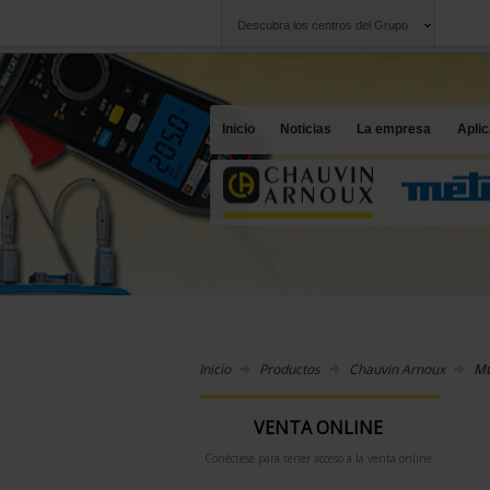
Descubra los centros del Grupo
Grupo
Sociedades
Chauvin Arnoux
Una oferta a su se
Inicio
Noticias
La empresa
Apli
Inicio
Productos
Chauvin Arnoux
Mu
VENTA ONLINE
Conéctese para tener acceso a la venta online.