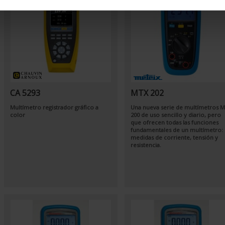
CA 5293
MTX 202
Multímetro registrador gráfico a
Una nueva serie de multímetros 
color
200 de uso sencillo y diario, pero
que ofrecen todas las funciones
fundamentales de un multímetro:
medidas de corriente, tensión y
resistencia.