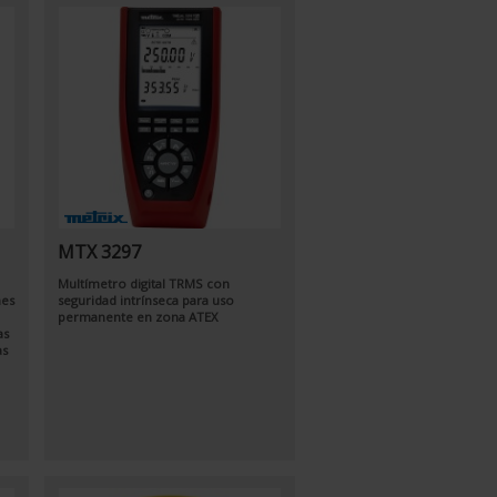
MTX 3297
Multímetro digital TRMS con
nes
seguridad intrínseca para uso
permanente en zona ATEX
as
as