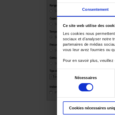
Rango µA
Consentement
Sí
No
Capacidad
Sí
Ce site web utilise des cook
Temperatura
Les cookies nous permettent d
Sí
No
sociaux et d'analyser notre t
partenaires de médias sociaux
Frecuencia
vous leur avez fournies ou qu'
Sí
No
Comunicación
Pour en savoir plus, veuillez
Sí
No
Tipo de instalación
Sélection
Nécessaires
du
consentement
Indice IP
IP54
IP67
Cookies nécessaires uni