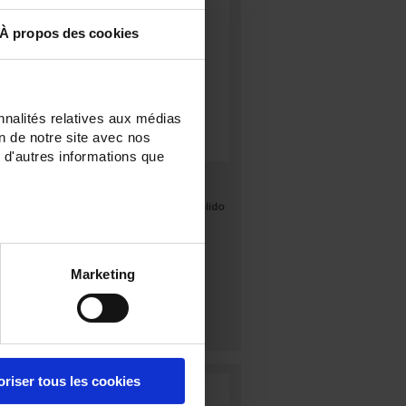
À propos des cookies
nnalités relatives aux médias
on de notre site avec nos
 d'autres informations que
MTX 3291
o,
Multímetro digital compacto, sólido
y estanco 60 kpts TRMS con
comunicación USB.
Marketing
oriser tous les cookies