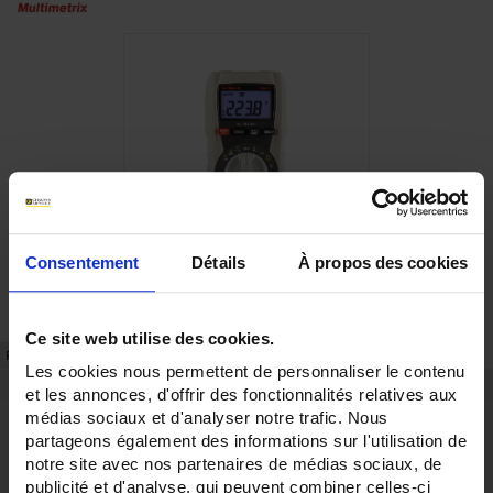
Consentement
Détails
À propos des cookies
Ce site web utilise des cookies.
FICHA TÉCNICA
REFERENCIAS
Les cookies nous permettent de personnaliser le contenu
et les annonces, d'offrir des fonctionnalités relatives aux
Ventajas
médias sociaux et d'analyser notre trafic. Nous
Display digital retroiluminado 4.000 puntos
partageons également des informations sur l'utilisation de
Selección automática de rango (Autorange)
notre site avec nos partenaires de médias sociaux, de
Tensión / Intensidad / Resistencia / Continuidad / Diodo / Capacidad
publicité et d'analyse, qui peuvent combiner celles-ci
/ Frecuencia / Temperatura / NCV