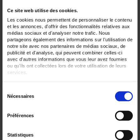
Ce site web utilise des cookies.
Les cookies nous permettent de personnaliser le contenu
MTX 204
et les annonces, d'offrir des fonctionnalités relatives aux
médias sociaux et d'analyser notre trafic. Nous
Los multímetros de la serie MTX 200 son fáciles de usar para el trabajo
diario, pero también ofrecen todas las funciones cruciales de un
partageons également des informations sur l'utilisation de
multímetro: mediciones de corriente, tensión y resistencia.
notre site avec nos partenaires de médias sociaux, de
publicité et d'analyse, qui peuvent combiner celles-ci
avec d'autres informations que vous leur avez fournies
ou qu'ils ont collectées lors de votre utilisation de leurs
services.
Pour en savoir plus, veuillez consulter notre
politique de
S
confidentialité
.
Nécessaires
é
l
e
Préférences
c
t
i
Statistiques