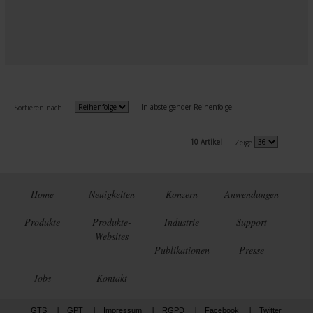
In absteigender Reihenfolge
Sortieren nach
10 Artikel
Zeige
Home
Neuigkeiten
Konzern
Anwendungen
Produkte
Produkte-
Industrie
Support
Websites
Publikationen
Presse
Jobs
Kontakt
GTS
GPT
Impressum
RGPD
Facebook
Twitter