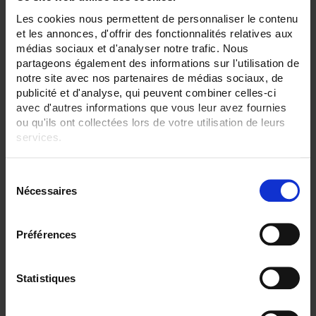
Les cookies nous permettent de personnaliser le contenu
et les annonces, d'offrir des fonctionnalités relatives aux
médias sociaux et d'analyser notre trafic. Nous
partageons également des informations sur l'utilisation de
notre site avec nos partenaires de médias sociaux, de
publicité et d'analyse, qui peuvent combiner celles-ci
avec d'autres informations que vous leur avez fournies
ou qu'ils ont collectées lors de votre utilisation de leurs
services.
Pour en savoir plus, veuillez consulter notre
politique de
S
confidentialité
.
Nécessaires
é
l
e
Préférences
c
t
i
Statistiques
D33N
o
Zur Messung von AC-Strömen
n