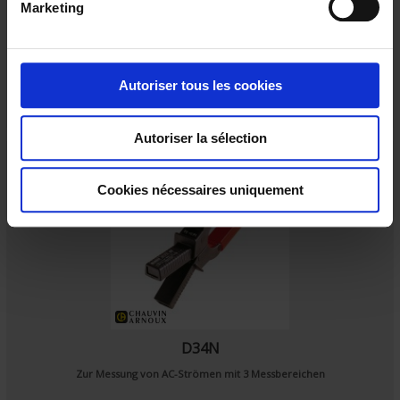
Marketing
d
u
c
o
Autoriser tous les cookies
n
s
Autoriser la sélection
e
n
t
Cookies nécessaires uniquement
e
m
e
n
t
D34N
Zur Messung von AC-Strömen mit 3 Messbereichen