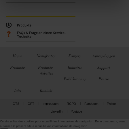
e
n
t
Produkte
FAQs & Frage an einen Service-
Techniker
Home
Neuigkeiten
Konzern
Anwendungen
Produkte
Produkte-
Industrie
Support
Websites
Publikationen
Presse
Jobs
Kontakt
GTS
GPT
Impressum
RGPD
Facebook
Twitter
LinkedIn
Youtube
Ce site utilise des cookies pour recueillir les informations de navigation. En le parcourant, vous
autorisez le présent site à recueillir vos informations de navigation.