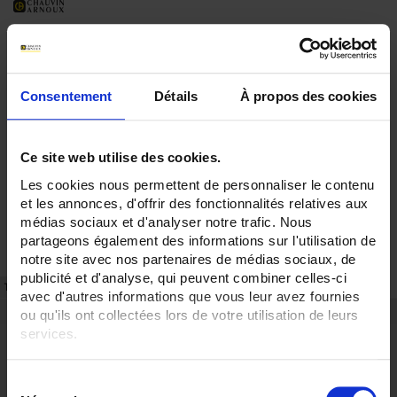
Consentement
Détails
À propos des cookies
Ce site web utilise des cookies.
Les cookies nous permettent de personnaliser le contenu
et les annonces, d'offrir des fonctionnalités relatives aux
médias sociaux et d'analyser notre trafic. Nous
partageons également des informations sur l'utilisation de
notre site avec nos partenaires de médias sociaux, de
publicité et d'analyse, qui peuvent combiner celles-ci
TECHNISCHES DATENBLATT
ARTIKEL-NR.
avec d'autres informations que vous leur avez fournies
ou qu'ils ont collectées lors de votre utilisation de leurs
Beschreibung
services.
Die Modellreihe „D“ bietet Zangenstromwandlerzur genauen Messung von
Wechselströmen bis 3000 A.
Pour en savoir plus, veuillez consulter notre
politique de
S
Die rechteckige Form der Zangenbacken, die Qualität der magnetischen
confidentialité
.