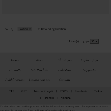
Set Descending Direction
Sort By
11 item(s)
Show
Home
News
Chi siamo
Applicazioni
Prodotti
Siti Prodotti
Industria
Supporto
Pubblicazioni
Lavora con noi
Contatti
CTS
GPT
Menzioni Legali
RGPD
Facebook
Twitter
LinkedIn
Youtube
Ce site utilise des cookies pour recueillir les informations de navigation. En le parcourant, vous
autorisez le présent site à recueillir vos informations de navigation.