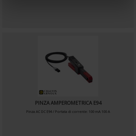
e
n
t
PINZA AMPEROMETRICA E94
Pinza AC DC E94 / Portata di corrente: 100 mA 100 A