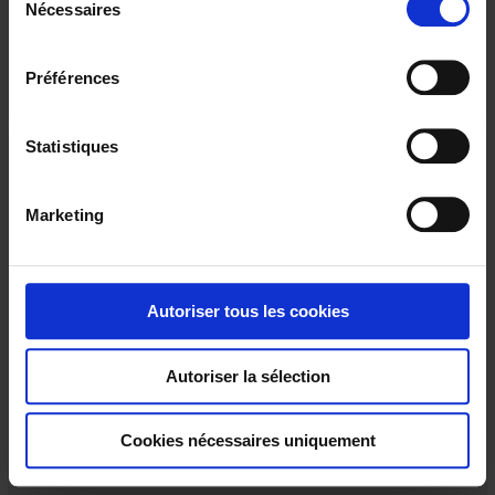
Nécessaires
é
l
e
Préférences
c
t
i
Statistiques
o
n
Marketing
d
u
c
o
Autoriser tous les cookies
n
s
Autoriser la sélection
e
PINZA MINI94
n
MINI 94 AC / Portata di corrente: 50 mA 200 AAC
t
Cookies nécessaires uniquement
e
m