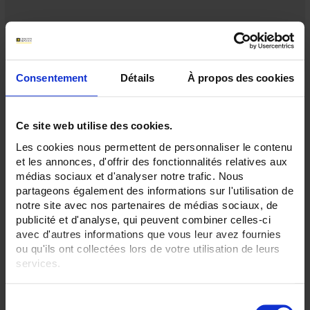
Consentement
Détails
À propos des cookies
Ce site web utilise des cookies.
Les cookies nous permettent de personnaliser le contenu
et les annonces, d'offrir des fonctionnalités relatives aux
médias sociaux et d'analyser notre trafic. Nous
partageons également des informations sur l'utilisation de
notre site avec nos partenaires de médias sociaux, de
publicité et d'analyse, qui peuvent combiner celles-ci
avec d'autres informations que vous leur avez fournies
ou qu'ils ont collectées lors de votre utilisation de leurs
PINZA AMPEROMETRICA PAC93
services.
Pinza amperometrica per corrente AC e DC
Pour en savoir plus, veuillez consulter notre
politique de
S
confidentialité
.