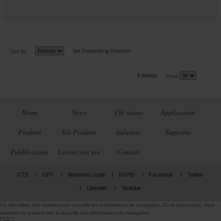
Set Descending Direction
Sort By
4 item(s)
Show
Home
News
Chi siamo
Applicazioni
Prodotti
Siti Prodotti
Industria
Supporto
Pubblicazioni
Lavora con noi
Contatti
CTS
GPT
Menzioni Legali
RGPD
Facebook
Twitter
LinkedIn
Youtube
Ce site utilise des cookies pour recueillir les informations de navigation. En le parcourant, vous
autorisez le présent site à recueillir vos informations de navigation.