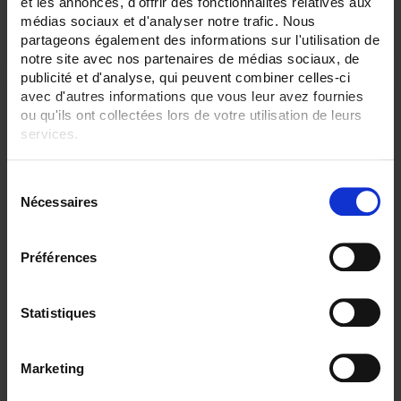
et les annonces, d'offrir des fonctionnalités relatives aux
médias sociaux et d'analyser notre trafic. Nous
partageons également des informations sur l'utilisation de
notre site avec nos partenaires de médias sociaux, de
publicité et d'analyse, qui peuvent combiner celles-ci
avec d'autres informations que vous leur avez fournies
ou qu'ils ont collectées lors de votre utilisation de leurs
services.
Pour en savoir plus, veuillez consulter notre
politique de
S
confidentialité
.
Nécessaires
é
l
e
Préférences
c
t
CT51
i
Statistiques
Tester per cablaggi telefonici, dati e video.
o
n
Marketing
d
u