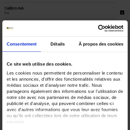
Calibro mA:
No
Calibro µA:
No
Capacità:
Consentement
Détails
À propos des cookies
Sì
Comunicazione:
No
Ce site web utilise des cookies.
Indice IP:
Les cookies nous permettent de personnaliser le contenu
IP53
et les annonces, d'offrir des fonctionnalités relatives aux
IP54
médias sociaux et d'analyser notre trafic. Nous
partageons également des informations sur l'utilisation de
CLEAR ALL
notre site avec nos partenaires de médias sociaux, de
publicité et d'analyse, qui peuvent combiner celles-ci
avec d'autres informations que vous leur avez fournies
ou qu'ils ont collectées lors de votre utilisation de leurs
Filtrare i prodotti secondo criterio
services.