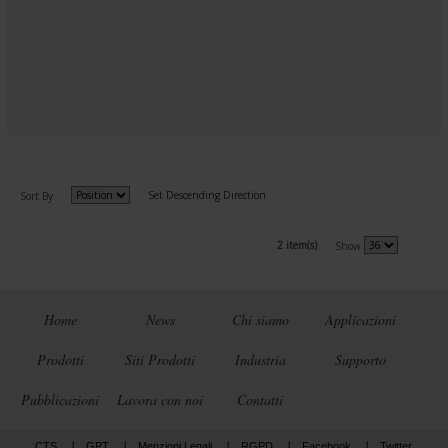
Set Descending Direction
Sort By
2 item(s)
Show
Home
News
Chi siamo
Applicazioni
Prodotti
Siti Prodotti
Industria
Supporto
Pubblicazioni
Lavora con noi
Contatti
CTS
GPT
Menzioni Legali
RGPD
Facebook
Twitter