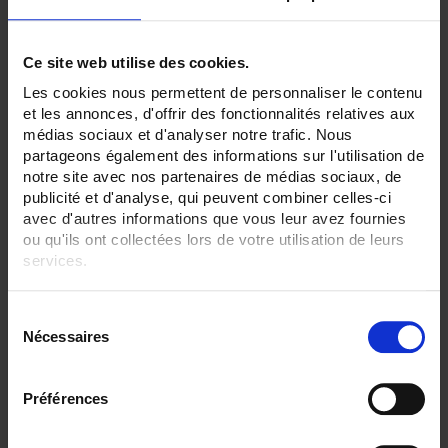
Ce site web utilise des cookies.
Les cookies nous permettent de personnaliser le contenu
CA 702
et les annonces, d'offrir des fonctionnalités relatives aux
Multimetro digitale tascabile - 600V Cat. IV / 1.000V Cat. III
médias sociaux et d'analyser notre trafic. Nous
partageons également des informations sur l'utilisation de
notre site avec nos partenaires de médias sociaux, de
publicité et d'analyse, qui peuvent combiner celles-ci
avec d'autres informations que vous leur avez fournies
ou qu'ils ont collectées lors de votre utilisation de leurs
services.
Pour en savoir plus, veuillez consulter notre
politique de
S
confidentialité
.
Nécessaires
é
l
e
Préférences
c
t