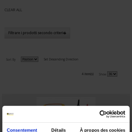
CLEAR ALL
Filtrare i prodotti secondo criterio
Set Descending Direction
Sort By
4 item(s)
Show
Consentement
Détails
À propos des cookies