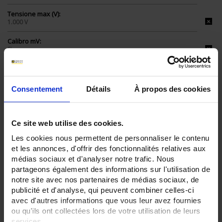
Tensione max (V):
1.000 V
Calibro mV:
Si
Calibro µA:
No
Consentement
Détails
À propos des cookies
Capacità:
Sì
Comunicazione:
Ce site web utilise des cookies.
No
Les cookies nous permettent de personnaliser le contenu
et les annonces, d'offrir des fonctionnalités relatives aux
Indice IP:
IP53
médias sociaux et d'analyser notre trafic. Nous
IP54
partageons également des informations sur l'utilisation de
notre site avec nos partenaires de médias sociaux, de
CLEAR ALL
publicité et d'analyse, qui peuvent combiner celles-ci
avec d'autres informations que vous leur avez fournies
ou qu'ils ont collectées lors de votre utilisation de leurs
services.