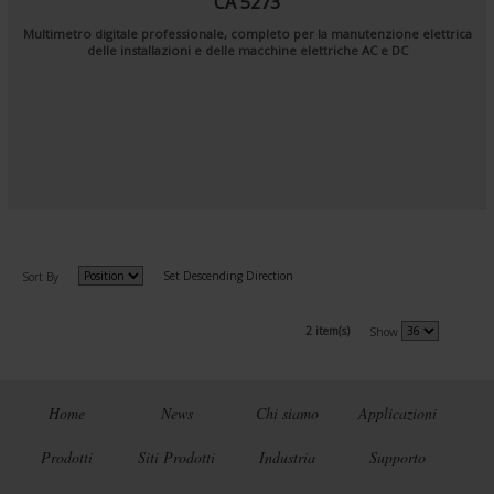
CA 5273
Multimetro digitale professionale, completo per la manutenzione elettrica
delle installazioni e delle macchine elettriche AC e DC
Set Descending Direction
Sort By
2 item(s)
Show
Home
News
Chi siamo
Applicazioni
Prodotti
Siti Prodotti
Industria
Supporto