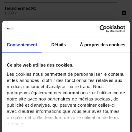
Tensione max (V):
1.000 V
Calibro mA:
No
Calibro µA:
Consentement
Détails
À propos des cookies
No
Capacità:
Sì
Ce site web utilise des cookies.
Indice IP:
Les cookies nous permettent de personnaliser le contenu
IP53
et les annonces, d'offrir des fonctionnalités relatives aux
IP54
médias sociaux et d'analyser notre trafic. Nous
partageons également des informations sur l'utilisation de
CLEAR ALL
notre site avec nos partenaires de médias sociaux, de
publicité et d'analyse, qui peuvent combiner celles-ci
avec d'autres informations que vous leur avez fournies
ou qu'ils ont collectées lors de votre utilisation de leurs
Filtrare i prodotti secondo criterio
services.