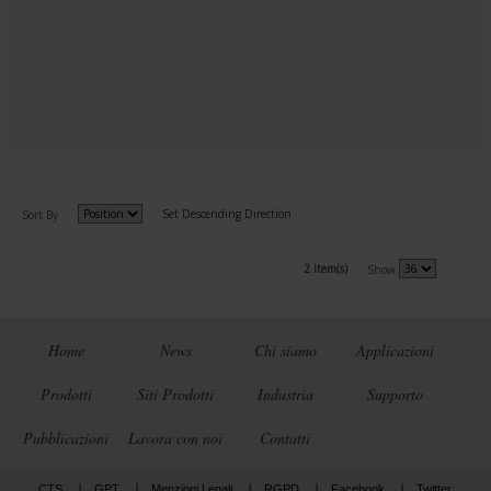
Set Descending Direction
Sort By
2 item(s)
Show
Home
News
Chi siamo
Applicazioni
Prodotti
Siti Prodotti
Industria
Supporto
Pubblicazioni
Lavora con noi
Contatti
CTS
GPT
Menzioni Legali
RGPD
Facebook
Twitter