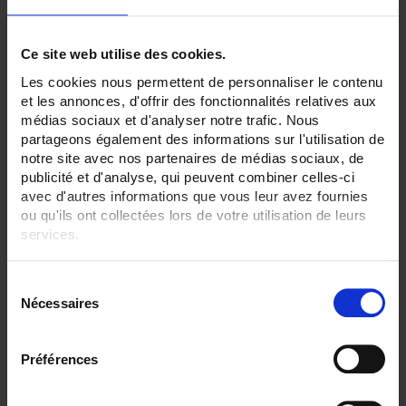
CLEAR ALL
Ce site web utilise des cookies.
Filtrare i prodotti secondo criterio
Les cookies nous permettent de personnaliser le contenu
et les annonces, d'offrir des fonctionnalités relatives aux
médias sociaux et d'analyser notre trafic. Nous
partageons également des informations sur l'utilisation de
Set Descending Direction
Sort By
notre site avec nos partenaires de médias sociaux, de
publicité et d'analyse, qui peuvent combiner celles-ci
avec d'autres informations que vous leur avez fournies
2 item(s)
Show
ou qu'ils ont collectées lors de votre utilisation de leurs
services.
Pour en savoir plus, veuillez consulter notre
politique de
S
confidentialité
.
Nécessaires
é
l
e
Préférences
c
t