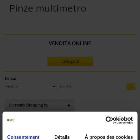
Pinze multimetro
VENDITA ONLINE
Collegarsi
Cerca:
Currently Shopping by
Tensione max (V):
750 V
Consentement
Détails
À propos des cookies