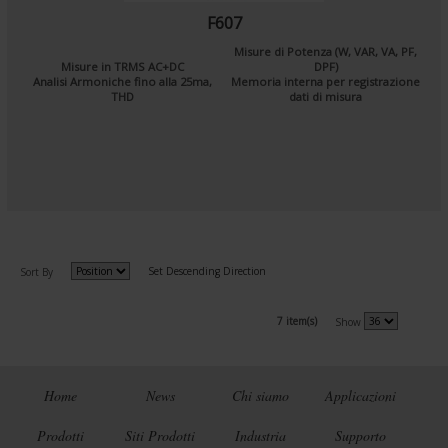
F607
Misure di Potenza (W, VAR, VA, PF,
Misure in TRMS AC+DC
DPF)
Analisi Armoniche fino alla 25ma,
Memoria interna per registrazione
THD
dati di misura
Set Descending Direction
Sort By
7 item(s)
Show
Home
News
Chi siamo
Applicazioni
Prodotti
Siti Prodotti
Industria
Supporto