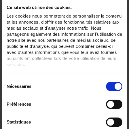
Ce site web utilise des cookies.
CLEAR ALL
Les cookies nous permettent de personnaliser le contenu
et les annonces, d'offrir des fonctionnalités relatives aux
médias sociaux et d'analyser notre trafic. Nous
Filtrare i prodotti secondo criterio
partageons également des informations sur l'utilisation de
notre site avec nos partenaires de médias sociaux, de
publicité et d'analyse, qui peuvent combiner celles-ci
avec d'autres informations que vous leur avez fournies
Set Ascending Direction
2 item(s)
ou qu'ils ont collectées lors de votre utilisation de leurs
Sort By
Show
services.
Pour en savoir plus, veuillez consulter notre
politique de
S
confidentialité
.
Nécessaires
é
l
e
Préférences
c
t
i
Statistiques
o