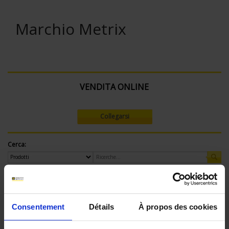
Marchio Metrix
VENDITA ONLINE
Collegarsi
Cerca:
Currently Shopping by
Consentement
Détails
À propos des cookies
Tensione max (V):
750 V