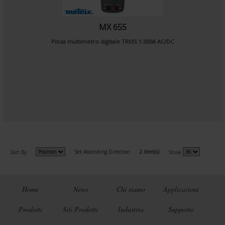
MX 655
Pinza multimetro digitale TRMS 1.000A AC/DC
Set Ascending Direction
2 item(s)
Sort By
Show
Home
News
Chi siamo
Applicazioni
Prodotti
Siti Prodotti
Industria
Supporto