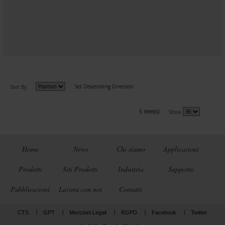
Set Descending Direction
Sort By
5 item(s)
Show
Home
News
Chi siamo
Applicazioni
Prodotti
Siti Prodotti
Industria
Supporto
Pubblicazioni
Lavora con noi
Contatti
CTS
GPT
Menzioni Legali
RGPD
Facebook
Twitter