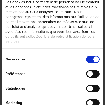
Set Descending Direction
Les cookies nous permettent de personnaliser le contenu
Sort By
et les annonces, d'offrir des fonctionnalités relatives aux
médias sociaux et d'analyser notre trafic. Nous
2 item(s)
Show
partageons également des informations sur l'utilisation de
notre site avec nos partenaires de médias sociaux, de
publicité et d'analyse, qui peuvent combiner celles-ci
avec d'autres informations que vous leur avez fournies
ou qu'ils ont collectées lors de votre utilisation de leurs
services.
Pour en savoir plus, veuillez consulter notre
politique de
S
confidentialité
.
Nécessaires
é
l
e
Préférences
c
t
CA 1510
i
Statistiques
Registratore con visualizzazione digitale (CO2, temperatura, umidità) per
o
misura della Qualità dell'Aria Interna.
n
Marketing