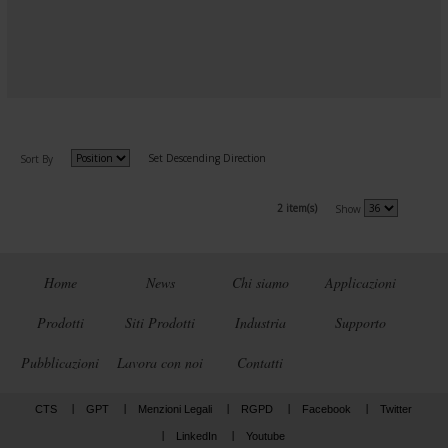
Set Descending Direction
Sort By
2 item(s)
Show
Home
News
Chi siamo
Applicazioni
Prodotti
Siti Prodotti
Industria
Supporto
Pubblicazioni
Lavora con noi
Contatti
CTS
GPT
Menzioni Legali
RGPD
Facebook
Twitter
LinkedIn
Youtube