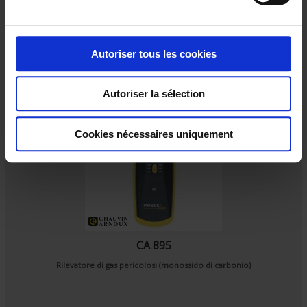
d
u
c
o
Autoriser tous les cookies
n
s
Autoriser la sélection
e
n
t
Cookies nécessaires uniquement
e
m
e
n
t
CA 895
Rilevatore di gas pericolosi (monossido di carbonio)