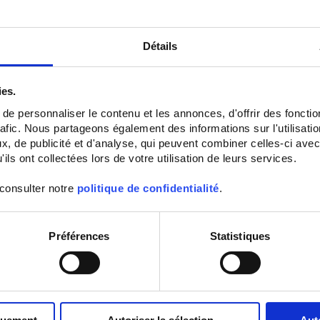
Description
MX675, Pinza multimetro digitale con display 10.000 pt retroilluminato.
Détails
Misure in TRMS
MX 675, Caratteristiche principali:
ies.
Diametro di serraggio: 42 mm
e personnaliser le contenu et les annonces, d'offrir des fonctio
Corrente DC: 100 / 1.000 / 1.400A
rafic. Nous partageons également des informations sur l'utilisati
Corrente AC: 100 / 1.000A
Tensione DC: 1.000 / 1.400V
, de publicité et d'analyse, qui peuvent combiner celles-ci avec
Tensione AC: 1.000V
ils ont collectées lors de votre utilisation de leurs services.
Resistenza: 1kΩ / 10kΩ
Frequenza: 1kHz / 10kHz in tensione e in corrente
 consulter notre
politique de confidentialité
.
Temperatura: 1.000°C / 1.200°C (con termocoppia K)
Test diodo e continuità sonora
Funzioni: Hold, Auto Hold, Min, Max, Peak, Δ-Zero
Sicurezza elettrica: EN 61010 600V Cat.IV e 1.000V Cat.III
Préférences
Statistiques