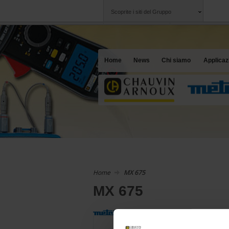
Scoprite i siti del Gruppo
Gruppo
Società
Chauvin Arnoux
Un'offerta al vost
Home
News
Chi siamo
Applicaz
Home
MX 675
MX 675
S