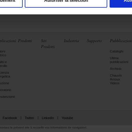
quement
Autoriser la sélection
Aut
plicazioni
Prodotti
Siti
Industria
Supporto
Pubblicazion
Prodotti
tore
Cataloghi
trico
Ultime
lisi e
pubblicazioni
trollo
Archivio
icienza
Chauvin
rgetica
Arnoux
ruzione
Videos
oratorio
utenzione
Facebook
Twitter
LinkedIn
Youtube
torisez le présent site à recueillir vos informations de navigation.