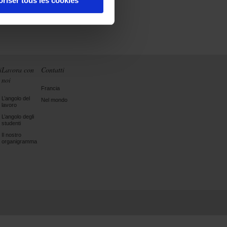
oriser tous les cookies
i
Lavora con
Contatti
noi
Francia
L’angolo del
Nel mondo
lavoro
L’angolo degli
studenti
Il nostro
organigramma