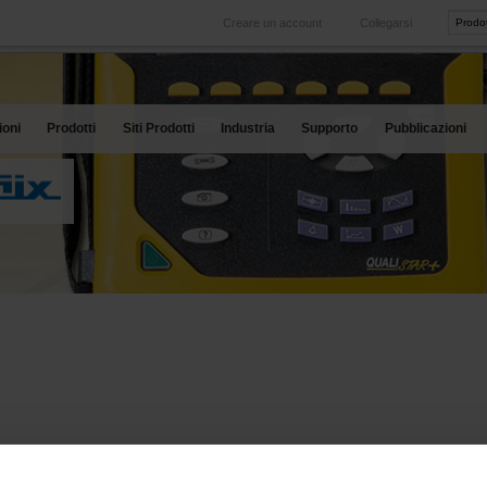
Creare un account
Collegarsi
Internazionale
Siti prodotti
ro servizio
le nostre filiali all'estero
le nostre migliori offerte
ioni
Prodotti
Siti Prodotti
Industria
Supporto
Pubblicazioni
CHEDA TECNICA
CODICI