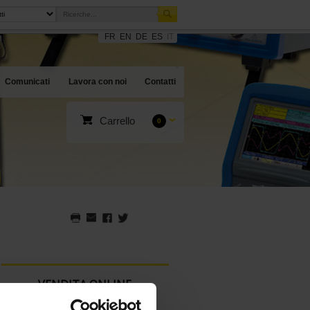
FR
EN
DE
ES
IT
Comunicati
Lavora con noi
Contatti
Carrello
0
VENDITA ONLINE
Collegatevi per accedere alla vendita online.