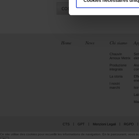
Cookies nécessaires uni
CODICI
Home
News
Chi siamo
Ap
Chauvin
Set
Arnoux Metrix
elet
Produzione
Ana
integrata
con
La storia
Eff
ene
I nostri
marchi
Ist
Lab
Man
CTS
GPT
Menzioni Legali
RGPD
Ce site utilise des cookies pour recueillir les informations de navigation. En le parcourant, vous au