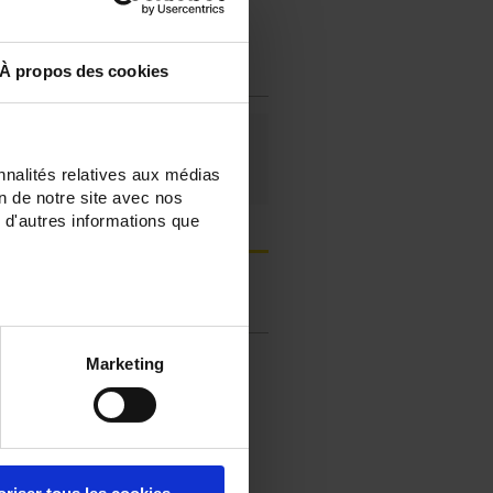
Collegarsi
À propos des cookies
Manuale d’uso
nnalités relatives aux médias
MX670/675
on de notre site avec nos
 d'autres informations que
Registrazione prodotti
FAQ & Assistenza tecnica
Marketing