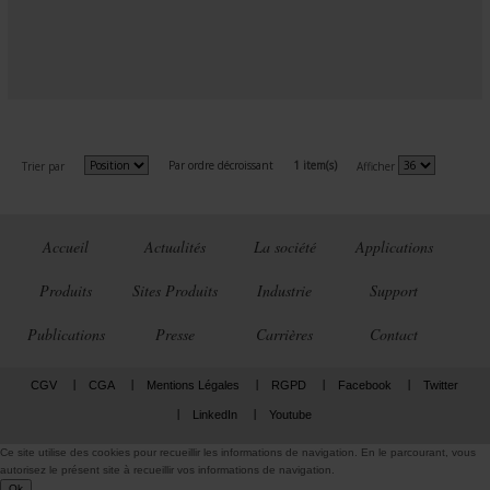
Par ordre décroissant
1 item(s)
Trier par
Afficher
Accueil
Actualités
La société
Applications
Produits
Sites Produits
Industrie
Support
Publications
Presse
Carrières
Contact
CGV
CGA
Mentions Légales
RGPD
Facebook
Twitter
LinkedIn
Youtube
Ce site utilise des cookies pour recueillir les informations de navigation. En le parcourant, vous
autorisez le présent site à recueillir vos informations de navigation.
Ok