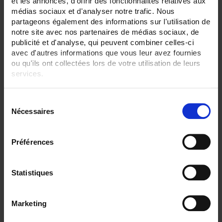
et les annonces, d'offrir des fonctionnalités relatives aux
Oui
médias sociaux et d'analyser notre trafic. Nous
partageons également des informations sur l'utilisation de
Calibre mA:
notre site avec nos partenaires de médias sociaux, de
Oui
publicité et d'analyse, qui peuvent combiner celles-ci
Calibre µA:
avec d'autres informations que vous leur avez fournies
Non
ou qu'ils ont collectées lors de votre utilisation de leurs
services.
Capacité:
Oui
Pour en savoir plus, veuillez consulter notre
politique de
S
confidentialité
.
Communication:
Nécessaires
é
Non
l
Indice IP:
e
Préférences
IP67
c
t
TOUT SUPPRIMER
i
Statistiques
o
n
Filtrer les produits par critères
Marketing
d
u