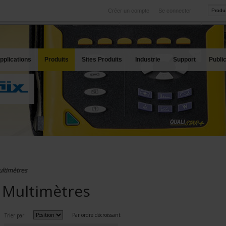
Créer un compte
Se connecter
International
Sites produits
service
Nos filiales à l'étranger
Nos meilleures offres
pplications
Produits
Sites Produits
Industrie
Support
Publi
ltimètres
Multimètres
Par ordre décroissant
Trier par