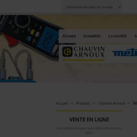
Découvrez les sites du Groupe
Groupe
Sociétés
Chauvin Arnoux
Une offre à votre 
Accueil
Actualités
La société
A
Accueil
Produits
Chauvin Arnoux
Mu
VENTE EN LIGNE
Connectez-vous pour avoir accès à la vente en
ligne.