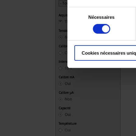
Sélection
Acquisition
Nécessaires
du
TRMS AC+DC
consentement
Tension max (V)
600 V
1000 V
Calibre mV
Oui
Cookies nécessaires uni
Intensité max (A)
10 A
Calibre mA
Oui
Calibre µA
Non
Capacité
Oui
Température
Oui