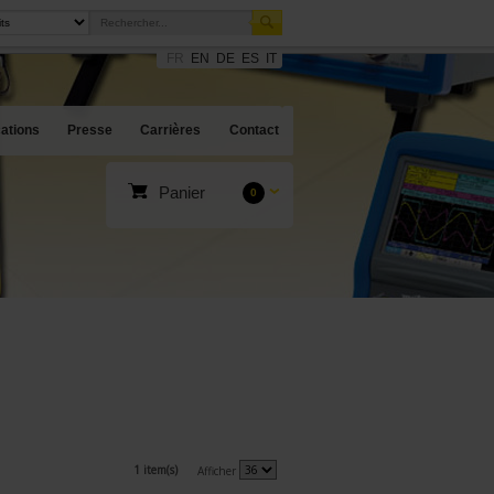
FR
EN
DE
ES
IT
cations
Presse
Carrières
Contact
Panier
0
1 item(s)
Afficher