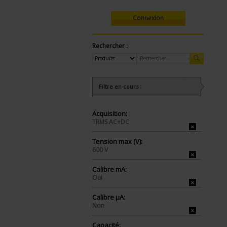
Connexion
Rechercher :
Filtre en cours :
Acquisition:
TRMS AC+DC
Tension max (V):
600 V
Calibre mA:
Oui
Calibre µA:
Non
Capacité: