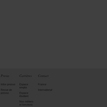
Presse
Carrières
Contact
Infos presse
Espace
France
emploi
Revue de
International
presse
Espace
étudiant
Nos métiers
et fonctions