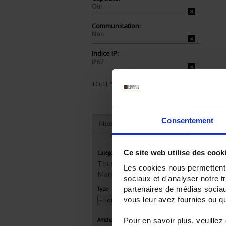
Oui
Communication:
Non
Indice IP:
IP67
TOUT SUPPRIMER
Consentement
Filtrer les produits par critères
Ce site web utilise des cook
Catégorie
Tous les produits
Les cookies nous permettent d
Marque Metrix
sociaux et d'analyser notre t
partenaires de médias sociaux
Type
vous leur avez fournies ou qu'
Affichage (nombre de points)
Pour en savoir plus, veuillez