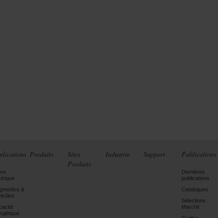
plications
Produits
Sites
Industrie
Support
Publications
Produits
ère
Dernières
ctrique
publications
gnostics &
Catalogues
trôles
Sélections
icacité
Marché
rgétique