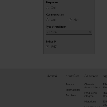
Fréquence
Oui
Communication
Oui
Non
Type d'installation
Indice IP
IP67
Accueil
Actualités
La société
Ap
France
Chauvin
Fili
Arnoux Metrix
éle
International
Production
Dia
Archives
intégrée
Con
Historique
Eff
éne