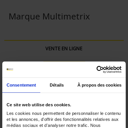
Marque Multimetrix
VENTE EN LIGNE
Connexion
Rechercher :
Consentement
Détails
À propos des cookies
Ce site web utilise des cookies.
Filtre en cours :
Les cookies nous permettent de personnaliser le contenu
et les annonces, d'offrir des fonctionnalités relatives aux
Calibre mV:
Oui
médias sociaux et d'analyser notre trafic. Nous