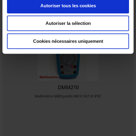
o
Autoriser tous les cookies
n
s
Autoriser la sélection
e
n
t
Cookies nécessaires uniquement
e
m
e
n
t
DMM210
Multimètre 6000 points 600 V CAT IV IP67.