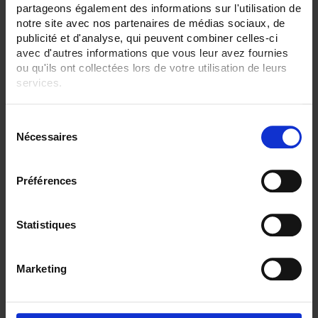
partageons également des informations sur l'utilisation de
Température:
notre site avec nos partenaires de médias sociaux, de
Non
publicité et d'analyse, qui peuvent combiner celles-ci
avec d'autres informations que vous leur avez fournies
Fréquence:
ou qu'ils ont collectées lors de votre utilisation de leurs
Oui
services.
Communication:
Non
Pour en savoir plus, veuillez consulter notre
politique de
S
confidentialité
.
Indice IP:
Nécessaires
é
IP54
l
IP67
e
Préférences
TOUT SUPPRIMER
c
t
i
Statistiques
o
Filtrer les produits par critères
n
Marketing
d
u
c
Par ordre décroissant
1 item(s)
Trier par
Afficher