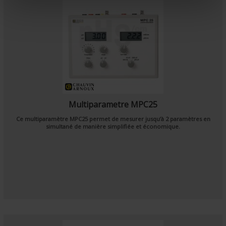
e
n
t
Multiparametre MPC25
Ce multiparamètre MPC25 permet de mesurer jusqu’à 2 paramètres en
simultané de manière simplifiée et économique.