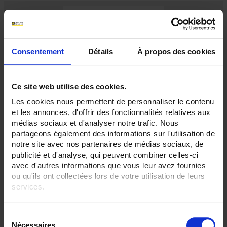
Consentement
Détails
À propos des cookies
Ce site web utilise des cookies.
Les cookies nous permettent de personnaliser le contenu
et les annonces, d'offrir des fonctionnalités relatives aux
pH-metre PPD26
médias sociaux et d'analyser notre trafic. Nous
Le pH-mètre/millivoltmètre PPD26 est parfaitement adapté aux mesures de
partageons également des informations sur l'utilisation de
routine et à l’enseignement. L’utilisation de cet appareil est d’une extrême
notre site avec nos partenaires de médias sociaux, de
simplicité : seuls 4 boutons rotatifs pilotent l’étalonnage et les mesures.
publicité et d'analyse, qui peuvent combiner celles-ci
avec d'autres informations que vous leur avez fournies
ou qu'ils ont collectées lors de votre utilisation de leurs
services.
Pour en savoir plus, veuillez consulter notre
politique de
S
confidentialité
.
Nécessaires