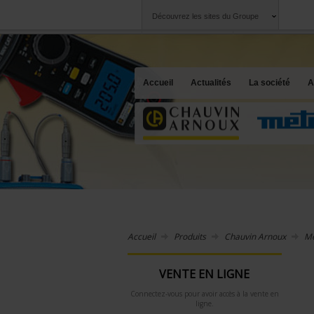
Découvrez les sites du Groupe
Groupe
Sociétés
Chauvin Arnoux
Une offre à votre 
Accueil
Actualités
La société
A
Accueil
Produits
Chauvin Arnoux
Me
VENTE EN LIGNE
Connectez-vous pour avoir accès à la vente en
ligne.