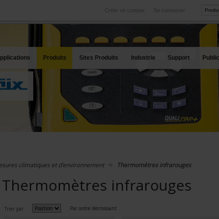
Créer un compte
Se connecter
International
Sites produits
service
Nos filiales à l'étranger
Nos meilleures offres
pplications
Produits
Sites Produits
Industrie
Support
Publi
sures climatiques et d’environnement
Thermomètres infrarouges
Thermomètres infrarouges
Par ordre décroissant
Trier par