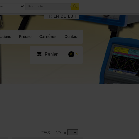
FR
EN
DE
ES
IT
cations
Presse
Carrières
Contact
Panier
0
5 item(s)
Afficher