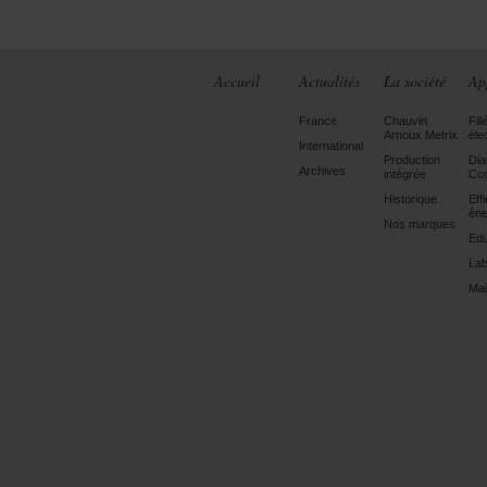
Accueil
Actualités
La société
Ap
France
Chauvin
Fili
Arnoux Metrix
éle
International
Production
Dia
Archives
intégrée
Con
Historique
Eff
éne
Nos marques
Edu
Lab
Mai