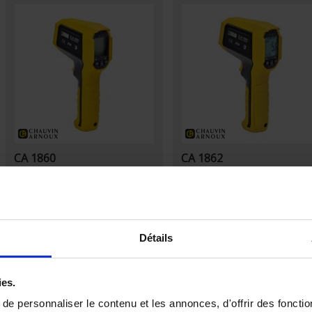
CA 1860
CA 1862
Thermomètre infrarouge CA 1860 -
NOUVEAU ! Thermomètre infraro
Compacts et robustes grâce à une
IP65, Excellentes performances
résistance aux chutes de 3 mètres et
métrologiques
étanchéité IP65
Détails
ies.
e personnaliser le contenu et les annonces, d'offrir des fonctio