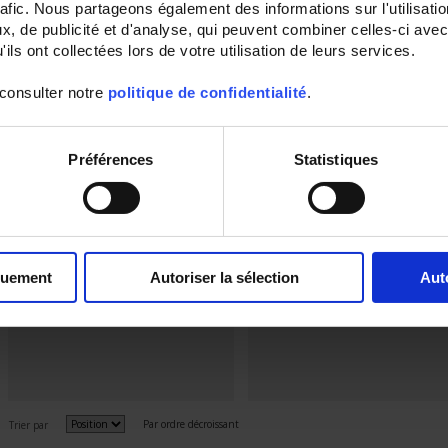
rafic. Nous partageons également des informations sur l'utilisati
, de publicité et d'analyse, qui peuvent combiner celles-ci avec
ils ont collectées lors de votre utilisation de leurs services.
 consulter notre
politique de confidentialité
.
Préférences
Statistiques
CA 1866
CA 876
Thermomètre sans contact pour
Thermomètre sans contact et
mesures de - 50 °C à + 1000 °C
Thermocouple K
Champ de visée 50/1
quement
Autoriser la sélection
Aut
Par ordre décroissant
Trier par