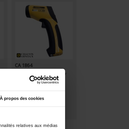
CA 1864
uge
Thermomètre sans contact pour
mesures de - 50 °C à + 1000 °C
Champ de visée 30/1
À propos des cookies
nnalités relatives aux médias