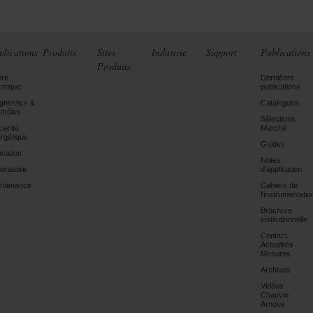
plications
Produits
Sites
Industrie
Support
Publications
Produits
ère
Dernières
ctrique
publications
gnostics &
Catalogues
trôles
Sélections
icacité
Marché
rgétique
Guides
cation
Notes
oratoire
d'application
ntenance
Cahiers de
l'instrumentatio
Brochure
institutionnelle
Contact
Actualités
Mesures
Archives
Vidéos
Chauvin
Arnoux