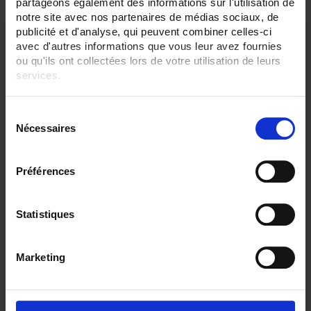
partageons également des informations sur l'utilisation de
notre site avec nos partenaires de médias sociaux, de
publicité et d'analyse, qui peuvent combiner celles-ci
avec d'autres informations que vous leur avez fournies
ou qu'ils ont collectées lors de votre utilisation de leurs
services.
Pour en savoir plus, veuillez consulter notre
politique de
S
confidentialité
.
Nécessaires
é
l
e
Préférences
c
C.A 850
t
Manomètre numérique 7 bar
i
Statistiques
o
n
Marketing
d
u
c