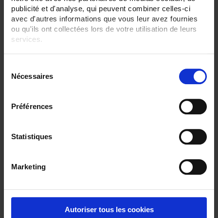
15 A
publicité et d'analyse, qui peuvent combiner celles-ci
avec d'autres informations que vous leur avez fournies
ELIMINAR TODO
ou qu'ils ont collectées lors de votre utilisation de leurs
services.
Pour en savoir plus, veuillez consulter notre
politique de
Filtrar los productos por criterio
S
confidentialité
.
Nécessaires
é
l
e
Préférences
Establecer dirección descendente
Ordenar por
c
t
1 elemento(s)
Mostrar
i
Statistiques
o
n
Marketing
d
u
c
o
Autoriser tous les cookies