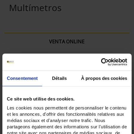
Multímetros
VENTA ONLINE
Iniciar sesión
Buscar:
Consentement
Détails
À propos des cookies
Ce site web utilise des cookies.
Actualmente comprando por:
Les cookies nous permettent de personnaliser le contenu
et les annonces, d'offrir des fonctionnalités relatives aux
Rango mV:
médias sociaux et d'analyser notre trafic. Nous
Si
partageons également des informations sur l'utilisation de
Intensidad máx. (A):
notre site avec nos partenaires de médias sociaux, de