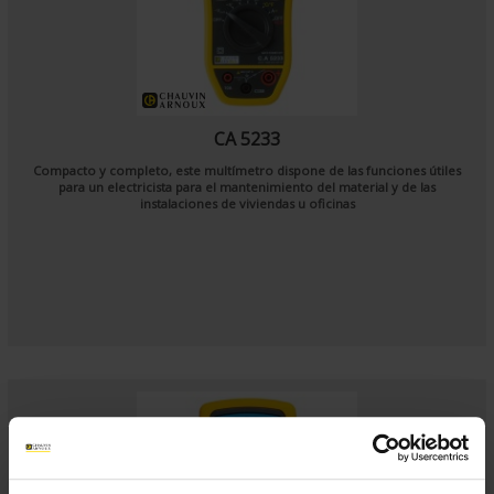
CA 5233
Compacto y completo, este multímetro dispone de las funciones útiles
para un electricista para el mantenimiento del material y de las
instalaciones de viviendas u oficinas