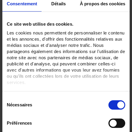
Consentement
Détails
À propos des cookies
Ce site web utilise des cookies.
Les cookies nous permettent de personnaliser le contenu
CA 5273
et les annonces, d'offrir des fonctionnalités relatives aux
médias sociaux et d'analyser notre trafic. Nous
Completo para el mantenimiento eléctrico de las instalaciones y de las
pequeñas máquinas AC y DC
partageons également des informations sur l'utilisation de
notre site avec nos partenaires de médias sociaux, de
publicité et d'analyse, qui peuvent combiner celles-ci
avec d'autres informations que vous leur avez fournies
ou qu'ils ont collectées lors de votre utilisation de leurs
services.
Pour en savoir plus, veuillez consulter notre
politique de
S
confidentialité
.
Nécessaires
é
l
e
Préférences
c