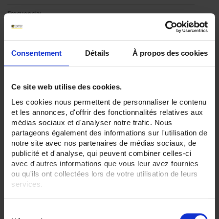
Frecuencia:
No
Comunicación:
No
Consentement
Détails
À propos des cookies
Indice IP:
IP54
Ce site web utilise des cookies.
ELIMINAR TODO
Les cookies nous permettent de personnaliser le contenu
et les annonces, d'offrir des fonctionnalités relatives aux
médias sociaux et d'analyser notre trafic. Nous
partageons également des informations sur l'utilisation de
Filtrar los productos por criterio
notre site avec nos partenaires de médias sociaux, de
publicité et d'analyse, qui peuvent combiner celles-ci
avec d'autres informations que vous leur avez fournies
ou qu'ils ont collectées lors de votre utilisation de leurs
Establecer dirección descendente
Ordenar por
services.
2 elemento(s)
Pour en savoir plus, veuillez consulter notre
politique de
Mostrar
S
confidentialité
.