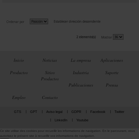
Establecer dirección descendente
Ordenar por
2 elemento(s)
Mostrar
Inicio
Noticias
La empresa
Aplicaciones
Productos
Sitios
Industria
Suporte
Productos
Publicaciones
Prensa
Empleo
Contacto
GTS
GPT
Aviso legal
GDPR
Facebook
Twitter
LinkedIn
Youtube
Ce site utilise des cookies pour recueillir les informations de navigation. En le parcourant, vous
autorisez le présent site à recueillir vos informations de navigation.