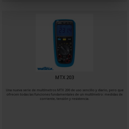
e
n
t
MTX 203
Una nueva serie de multímetros MTX 200 de uso sencillo y diario, pero que
ofrecen todas las funciones fundamentales de un multímetro: medidas de
corriente, tensión y resistencia.