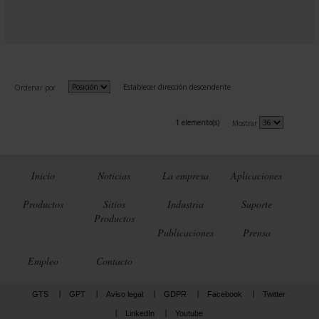
Establecer dirección descendente
Ordenar por
1 elemento(s)
Mostrar
Inicio
Noticias
La empresa
Aplicaciones
Productos
Sitios
Industria
Suporte
Productos
Publicaciones
Prensa
Empleo
Contacto
GTS
GPT
Aviso legal
GDPR
Facebook
Twitter
LinkedIn
Youtube