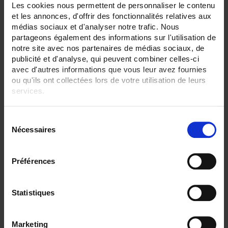
Les cookies nous permettent de personnaliser le contenu
Rango mV:
et les annonces, d'offrir des fonctionnalités relatives aux
Si
médias sociaux et d'analyser notre trafic. Nous
partageons également des informations sur l'utilisation de
Intensidad máx. (A):
notre site avec nos partenaires de médias sociaux, de
10 A
publicité et d'analyse, qui peuvent combiner celles-ci
avec d'autres informations que vous leur avez fournies
Rango mA:
Sí
ou qu'ils ont collectées lors de votre utilisation de leurs
services.
Frecuencia:
No
Pour en savoir plus, veuillez consulter notre
politique de
S
confidentialité
.
ELIMINAR TODO
Nécessaires
é
l
e
Préférences
c
Filtrar los productos por criterio
t
i
Statistiques
o
Establecer dirección descendente
Ordenar por
n
Marketing