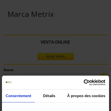
Marca Metrix
VENTA ONLINE
Iniciar sesión
Buscar:
Actualmente comprando por:
Consentement
Détails
À propos des cookies
Tensión máx. (V):
750 V