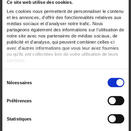
Ce site web utilise des cookies.
Rango mV:
Les cookies nous permettent de personnaliser le contenu
Si
et les annonces, d'offrir des fonctionnalités relatives aux
médias sociaux et d'analyser notre trafic. Nous
Intensidad máx. (A):
10 A
partageons également des informations sur l'utilisation de
notre site avec nos partenaires de médias sociaux, de
Rango mA:
publicité et d'analyse, qui peuvent combiner celles-ci
Sí
avec d'autres informations que vous leur avez fournies
ou qu'ils ont collectées lors de votre utilisation de leurs
Frecuencia:
services.
No
Comunicación:
Pour en savoir plus, veuillez consulter notre
politique de
S
No
confidentialité
.
Nécessaires
é
ELIMINAR TODO
l
e
Préférences
c
t
Filtrar los productos por criterio
i
Statistiques
o