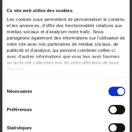
Rango mV:
Ce site web utilise des cookies.
Si
Les cookies nous permettent de personnaliser le contenu
Rango mA:
et les annonces, d'offrir des fonctionnalités relatives aux
No
médias sociaux et d'analyser notre trafic. Nous
partageons également des informations sur l'utilisation de
Rango µA:
notre site avec nos partenaires de médias sociaux, de
No
publicité et d'analyse, qui peuvent combiner celles-ci
avec d'autres informations que vous leur avez fournies
Frecuencia:
No
ou qu'ils ont collectées lors de votre utilisation de leurs
services.
Comunicación:
No
Pour en savoir plus, veuillez consulter notre
politique de
S
confidentialité
.
Indice IP:
Nécessaires
é
IP54
l
e
ELIMINAR TODO
Préférences
c
t
i
Statistiques
Filtrar los productos por criterio