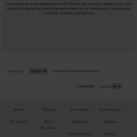
Una nueva serie de multímetros MTX 200 de uso sencillo y diario, pero que
ofrecen todas las funciones fundamentales de un multímetro: medidas de
corriente, tensión y resistencia.
Establecer dirección descendente
Ordenar por
1 elemento(s)
Mostrar
Inicio
Noticias
La empresa
Aplicaciones
Productos
Sitios
Industria
Suporte
Productos
Publicaciones
Prensa