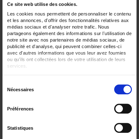
Ce site web utilise des cookies.
Establecer dirección descendente
Ordenar por
Les cookies nous permettent de personnaliser le contenu
et les annonces, d'offrir des fonctionnalités relatives aux
médias sociaux et d'analyser notre trafic. Nous
2 elemento(s)
Mostrar
partageons également des informations sur l'utilisation de
notre site avec nos partenaires de médias sociaux, de
publicité et d'analyse, qui peuvent combiner celles-ci
avec d'autres informations que vous leur avez fournies
ou qu'ils ont collectées lors de votre utilisation de leurs
services.
Pour en savoir plus, veuillez consulter notre
politique de
S
confidentialité
.
Nécessaires
é
l
e
Préférences
c
CA 6161 MULTITESTER
t
i
Statistiques
Controlador de máquinas y cuadros eléctricos Pruebas de seguridad
eléctrica según directrices normativas
o