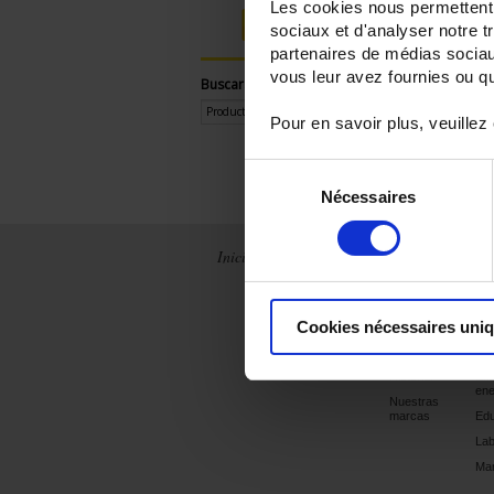
Les cookies nous permettent d
Iniciar sesión
sociaux et d'analyser notre t
partenaires de médias sociaux
vous leur avez fournies ou qu'
Buscar:
Pour en savoir plus, veuillez
Sélection
Nécessaires
du
consentement
Inicio
Noticias
La empresa
Ap
Archivos
Chauvin
Sec
Arnoux Metrix
elé
Francia
Cookies nécessaires uni
Producción
Dia
Internacional
integrada
y C
Historial
Efi
ene
Nuestras
marcas
Edu
Lab
Man