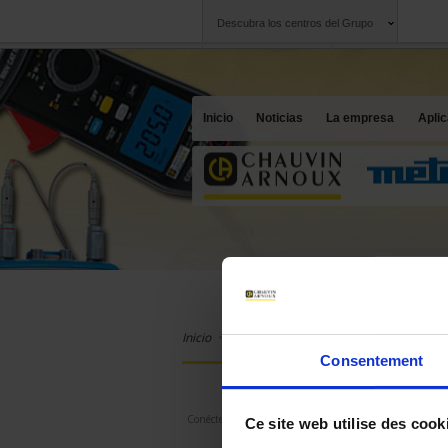
Descubra los centros del Grupo
Grupo
Sociedades
Chauvin Arnoux
Una oferta a su se
Inicio
Noticias
La empresa
Apli
Inicio
Productos
Chauvin Arnoux
Lo
Consentement
VENTA ONLINE
Conéctese para tener acceso a la venta online.
Ce site web utilise des cook
N