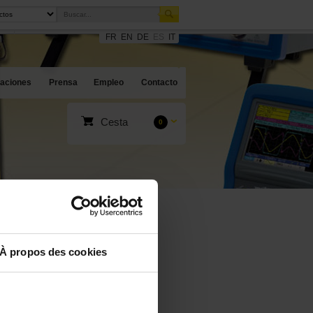
FR
EN
DE
ES
IT
caciones
Prensa
Empleo
Contacto
Cesta
0
À propos des cookies