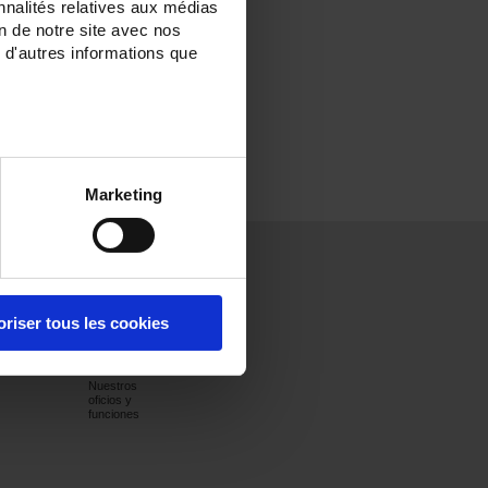
nnalités relatives aux médias
on de notre site avec nos
 d'autres informations que
Marketing
s
Prensa
Empleo
Contacto
Comunicados
Espacio de
Francia
de prensa
las ofertas de
Internacional
oriser tous les cookies
empleo
Resumen de
prensa
Espacio para
estudiantes
Nuestros
oficios y
funciones