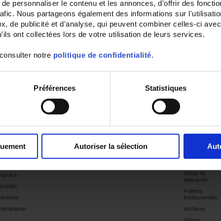
e personnaliser le contenu et les annonces, d'offrir des fonctio
rafic. Nous partageons également des informations sur l'utilisati
, de publicité et d'analyse, qui peuvent combiner celles-ci avec
ils ont collectées lors de votre utilisation de leurs services.
 consulter notre
politique de confidentialité
.
Préférences
Statistiques
licaciones
Productos
Sitios
Industria
Suporte
Publicacione
Productos
tor
Últimas
ctrico
publicaciones
quement
Autoriser la sélection
Aut
gnósticos
Catálogos
ontroles
Guías
ciencia
Notas de
rgética
aplicación
cación
Folletos
oratorio
institucionales
tenimiento
Archivos
Videos