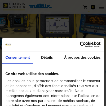
0
Consentement
Détails
À propos des cookies
Ce site web utilise des cookies.
Les cookies nous permettent de personnaliser le contenu
Inicio
Productos
Chauvin Arnoux
et les annonces, d'offrir des fonctionnalités relatives aux
Osciloscopios analizadores interfaz remota
médias sociaux et d'analyser notre trafic. Nous
partageons également des informations sur l'utilisation de
notre site avec nos partenaires de médias sociaux, de
publicité et d'analyse, qui peuvent combiner celles-ci