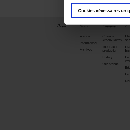
Cookies nécessaires uni
Home
News
Company
Ap
France
Chauvin
Ele
Arnoux Metrix
sec
International
Integrated
Dia
Archives
production
Ins
History
En
eff
Our brands
Edu
Lab
Mai