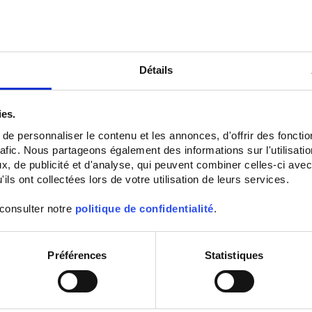
Détails
ies.
e personnaliser le contenu et les annonces, d'offrir des fonctio
rafic. Nous partageons également des informations sur l'utilisati
Phase rotation tester
Phase rotation tester an
, de publicité et d'analyse, qui peuvent combiner celles-ci avec
1000V
motor 1000V
ils ont collectées lors de votre utilisation de leurs services.
CA 6612 Phase rotation indicator, 600
CA 6611 Phase and motor rotation
V CAT IV, IEC 61557-7 and DIN VDE
tester
 consulter notre
politique de confidentialité
.
0413-7.
Préférences
Statistiques
Set Descending Direction
Sort By