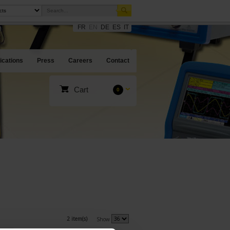
FR
EN
DE
ES
IT
ications
Press
Careers
Contact
Cart
0
2 item(s)
Show