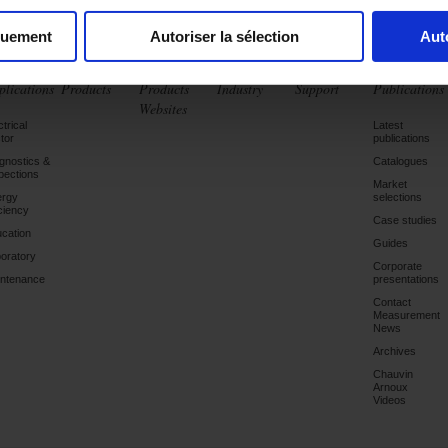
quement
Autoriser la sélection
Aut
plications
Products
Products
Industry
Support
Publications
Websites
ctrical
Latest
tor
publications
gnostics &
Catalogues
pections
Market
ergy
selections
iciency
Case studies
cation
Guides
oratory
Corporate
ntenance
presentations
Contact
Measurement
News
Archives
Chauvin
Arnoux
Videos