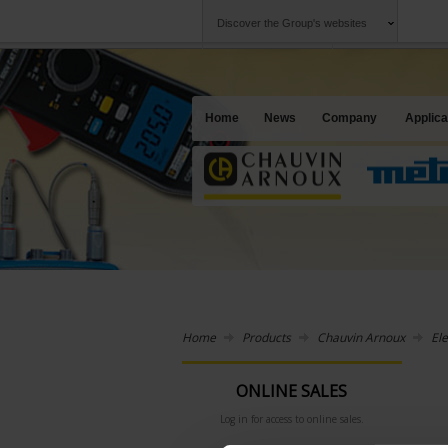
Discover the Group's websites
Group
Companies
Chauvin Arnoux
An offering to se
Home
News
Company
Applica
Home
Products
Chauvin Arnoux
Ele
ONLINE SALES
Log in for access to online sales.