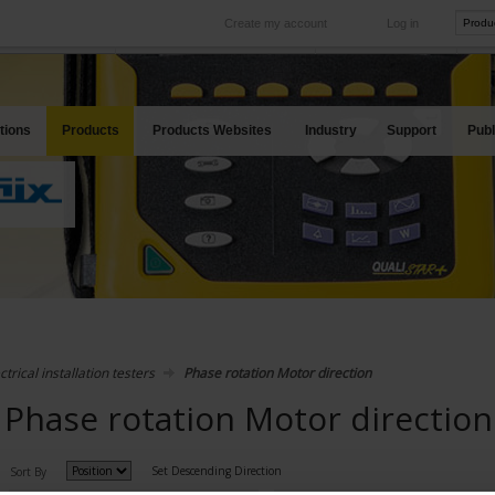
Create my account
Log in
International
Product sites
rve your needs
Our subsidiaries abroad
Our best offers
tions
Products
Products Websites
Industry
Support
Publ
ctrical installation testers
Phase rotation Motor direction
Phase rotation Motor direction
Set Descending Direction
Sort By