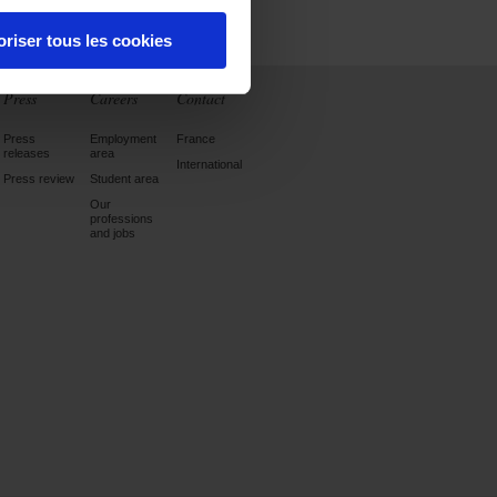
oriser tous les cookies
Press
Careers
Contact
Press
Employment
France
releases
area
International
Press review
Student area
Our
professions
and jobs