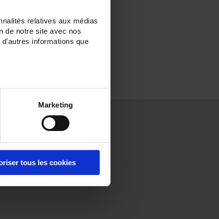
nnalités relatives aux médias
on de notre site avec nos
 d'autres informations que
Marketing
Press
Careers
Contact
Press
Employment
France
releases
area
International
Press review
Student area
Our
oriser tous les cookies
professions
and jobs