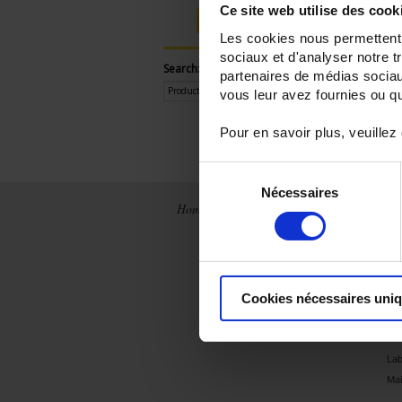
Ce site web utilise des cook
Login
Les cookies nous permettent d
sociaux et d'analyser notre t
Search:
partenaires de médias sociaux
vous leur avez fournies ou qu'
Pour en savoir plus, veuillez
Sélection
Nécessaires
du
Home
News
Company
Ap
consentement
France
Chauvin
Ele
Arnoux Metrix
sec
International
Integrated
Dia
Archives
production
Ins
Cookies nécessaires uni
History
En
eff
Our brands
Edu
Lab
Mai