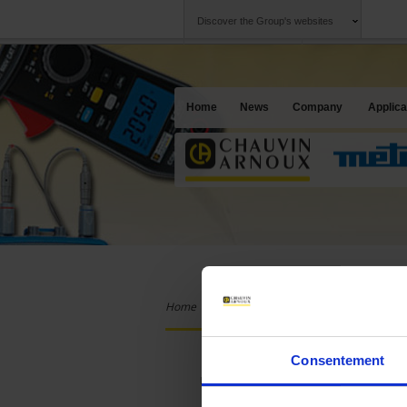
Discover the Group's websites
Group
Companies
Chauvin Arnoux
An offering to se
Home
News
Company
Applica
Home
Products
Chauvin Arnoux
Ana
ONLINE SALES
Consentement
Log in for access to online sales.
T