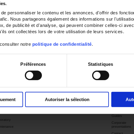
ies.
e personnaliser le contenu et les annonces, d'offrir des fonctio
rafic. Nous partageons également des informations sur l'utilisati
, de publicité et d'analyse, qui peuvent combiner celles-ci avec
ils ont collectées lors de votre utilisation de leurs services.
 consulter notre
politique de confidentialité
.
Préférences
Statistiques
plications
Products
Products
Industry
Support
Publications
Websites
ctrical
Latest
tor
publications
gnostics &
Catalogues
pections
Market
quement
Autoriser la sélection
Aut
ergy
selections
iciency
Case studies
cation
Guides
oratory
Corporate
ntenance
presentations
Contact