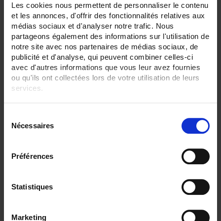
Les cookies nous permettent de personnaliser le contenu
2 item(s)
Show
et les annonces, d'offrir des fonctionnalités relatives aux
médias sociaux et d'analyser notre trafic. Nous
partageons également des informations sur l'utilisation de
notre site avec nos partenaires de médias sociaux, de
publicité et d'analyse, qui peuvent combiner celles-ci
avec d'autres informations que vous leur avez fournies
ou qu'ils ont collectées lors de votre utilisation de leurs
services.
Pour en savoir plus, veuillez consulter notre
politique de
S
confidentialité
.
Nécessaires
é
l
e
Préférences
MTX 1032
c
Laboratory-type differential probes with mains power supply, 2 x 30 MHz
t
or 50 MHz channels, 600 V CAT II or CAT III, banana plugs or BNC connectors
i
Statistiques
o
n
Marketing