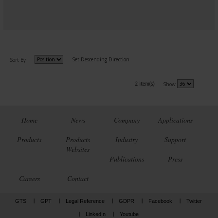
Set Descending Direction
Sort By
2 item(s)
Show
Home
News
Company
Applications
Products
Products
Industry
Support
Websites
Publications
Press
Careers
Contact
GTS
GPT
Legal Reference
GDPR
Facebook
Twitter
LinkedIn
Youtube