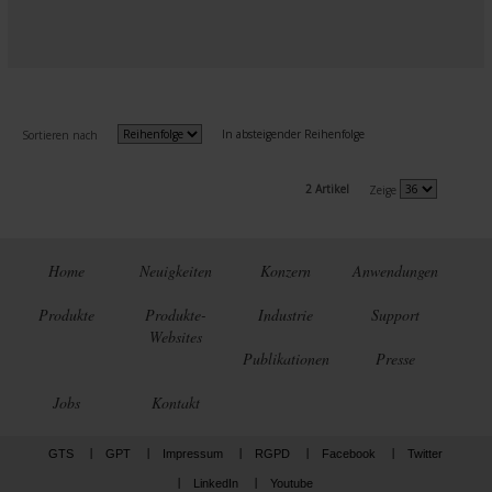
In absteigender Reihenfolge
Sortieren nach
2 Artikel
Zeige
Home
Neuigkeiten
Konzern
Anwendungen
Produkte
Produkte-
Industrie
Support
Websites
Publikationen
Presse
Jobs
Kontakt
GTS
GPT
Impressum
RGPD
Facebook
Twitter
LinkedIn
Youtube