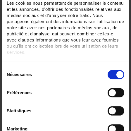
Les cookies nous permettent de personnaliser le contenu
2 Artikel
Zeige
et les annonces, d'offrir des fonctionnalités relatives aux
médias sociaux et d'analyser notre trafic. Nous
partageons également des informations sur l'utilisation de
notre site avec nos partenaires de médias sociaux, de
publicité et d'analyse, qui peuvent combiner celles-ci
avec d'autres informations que vous leur avez fournies
ou qu'ils ont collectées lors de votre utilisation de leurs
services.
Pour en savoir plus, veuillez consulter notre
politique de
S
confidentialité
.
Nécessaires
é
l
e
Préférences
VT11
c
Für Renovierungsarbeiten und zur schnellen Prüfung des Anschlusses von
t
Schukosteckdosen.
i
Statistiques
o
n
Marketing