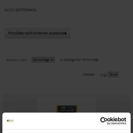
ALLES ENTFERNEN
Produkte nach Kriterien aussuchen
In absteigender Reihenfolge
Sortieren nach
4 Artikel
Zeige