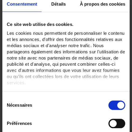
Consentement
Détails
À propos des cookies
Ce site web utilise des cookies.
CA 5293
Les cookies nous permettent de personnaliser le contenu
Recorder-Multimeter mit Farbgrafik-Anzeige
et les annonces, d'offrir des fonctionnalités relatives aux
médias sociaux et d'analyser notre trafic. Nous
partageons également des informations sur l'utilisation de
notre site avec nos partenaires de médias sociaux, de
publicité et d'analyse, qui peuvent combiner celles-ci
avec d'autres informations que vous leur avez fournies
ou qu'ils ont collectées lors de votre utilisation de leurs
services.
Pour en savoir plus, veuillez consulter notre
politique de
S
confidentialité
.
Nécessaires
é
l
e
Préférences
c