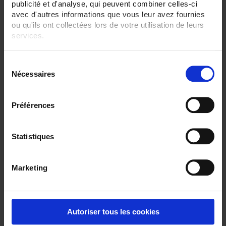
publicité et d'analyse, qui peuvent combiner celles-ci
avec d'autres informations que vous leur avez fournies
ou qu'ils ont collectées lors de votre utilisation de leurs
services.
Pour en savoir plus, veuillez consulter notre
politique de
S
CA 10141
confidentialité
.
Nécessaires
é
Abgedichtetes tragbares Leitfähigkeitsmessgerät zur Kontrolle der
l
Wasserqualität
e
Préférences
c
t
i
Statistiques
o
n
Marketing
d
u
c
o
Autoriser tous les cookies
n