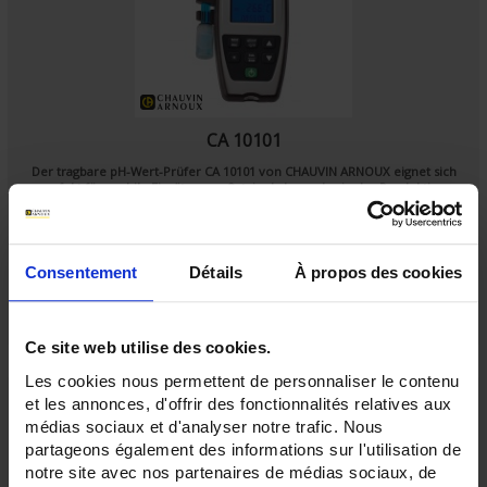
CA 10101
Der
tragbare pH-Wert-Prüfer CA 10101
von
CHAUVIN ARNOUX
eignet sich
perfekt für mobile Einsätze vor Ort, im Labor oder in der Produktion.
Seine Messungen des pH-Wertes, des Redoxpotentials und der Temperatur
sind genau, schnell und professionell.
Consentement
Détails
À propos des cookies
Ce site web utilise des cookies.
Les cookies nous permettent de personnaliser le contenu
et les annonces, d'offrir des fonctionnalités relatives aux
médias sociaux et d'analyser notre trafic. Nous
partageons également des informations sur l'utilisation de
notre site avec nos partenaires de médias sociaux, de