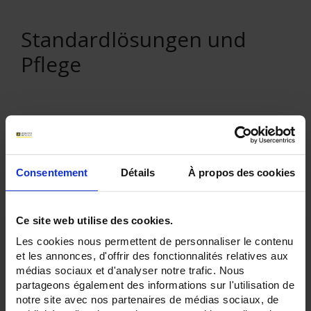
Standardlösungen und
Pflege
In absteigender Reihenfolge
Sortieren nach
2 Artikel
Consentement
Détails
À propos des cookies
Zeige
Ce site web utilise des cookies.
Les cookies nous permettent de personnaliser le contenu
et les annonces, d'offrir des fonctionnalités relatives aux
médias sociaux et d'analyser notre trafic. Nous
partageons également des informations sur l'utilisation de
notre site avec nos partenaires de médias sociaux, de