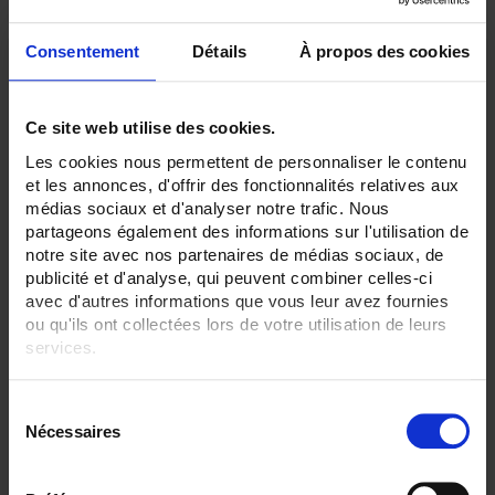
Consentement
Détails
À propos des cookies
Ce site web utilise des cookies.
Les cookies nous permettent de personnaliser le contenu
et les annonces, d'offrir des fonctionnalités relatives aux
médias sociaux et d'analyser notre trafic. Nous
partageons également des informations sur l'utilisation de
notre site avec nos partenaires de médias sociaux, de
publicité et d'analyse, qui peuvent combiner celles-ci
CA 1510
avec d'autres informations que vous leur avez fournies
ou qu'ils ont collectées lors de votre utilisation de leurs
Recorder mit Digitalanzeige (CO
, Temperatur, Luftfeuchte) zur Messung
2
der Raumluftqualität.
services.
Pour en savoir plus, veuillez consulter notre
politique de
S
confidentialité
.
Nécessaires
é
l
e