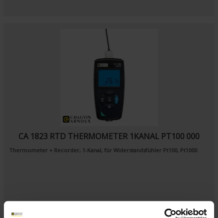
CA 1823 RTD THERMOMETER 1KANAL PT100 000
Thermometer + Recorder, 1-Kanal, für Widerstandsfühler Pt100, Pt1000