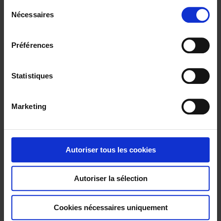
S
confidentialité
.
1 Artikel
Zeige
Nécessaires
é
l
e
Préférences
c
t
i
Statistiques
o
n
Marketing
d
u
c
o
Autoriser tous les cookies
Teilertastköpfe
n
s
Spannungstastkopf
Autoriser la sélection
e
n
t
Cookies nécessaires uniquement
e