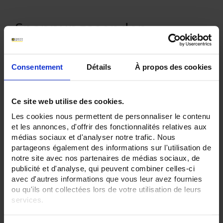
Spannungssonden
Consentement
Détails
À propos des cookies
ONLINE-EINKAUF
Ce site web utilise des cookies.
Anmelden
Les cookies nous permettent de personnaliser le contenu
et les annonces, d'offrir des fonctionnalités relatives aux
médias sociaux et d'analyser notre trafic. Nous
Suche:
partageons également des informations sur l'utilisation de
notre site avec nos partenaires de médias sociaux, de
publicité et d'analyse, qui peuvent combiner celles-ci
avec d'autres informations que vous leur avez fournies
ou qu'ils ont collectées lors de votre utilisation de leurs
services.
In absteigender Reihenfolge
Sortieren nach
Pour en savoir plus, veuillez consulter notre
politique de