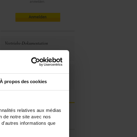
anmelden.
Anmelden
Vertriebs-Dokumentation
LOGGER L411 - L412 - L461
Bedienungsanleitung
À propos des cookies
L411-412-461
nnalités relatives aux médias
Produkte
on de notre site avec nos
FAQs & Frage an einen Service-
 d'autres informations que
Techniker