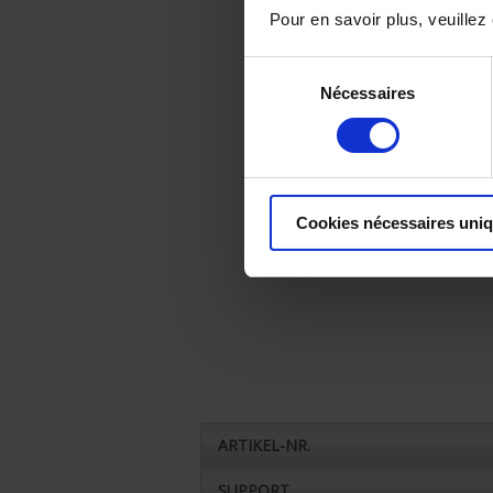
Pour en savoir plus, veuillez
Sélection
Nécessaires
du
consentement
Cookies nécessaires uni
ARTIKEL-NR.
SUPPORT