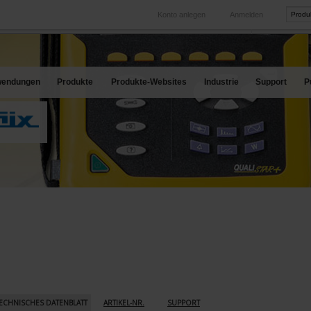
Konto anlegen
Anmelden
International
Produkt-Web
hren Bedarf
Unsere Tochtergesellschaften im Ausland
Unsere best
endungen
Produkte
Produkte-Websites
Industrie
Support
P
ECHNISCHES DATENBLATT
ARTIKEL-NR.
SUPPORT