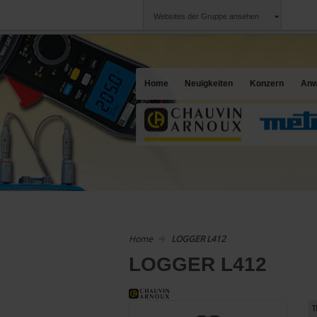
Websites der Gruppe ansehen
Chauvin Arnoux
Unternehmen
Gruppe
Ein Angebot für I
Home
Neuigkeiten
Konzern
Anw
Home
LOGGER L412
LOGGER L412
T