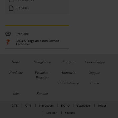
C.A 5005
Produkte
FAQs & Frage an einen Service-
Techniker
Home
Neuigkeiten
Konzern
Anwendungen
Produkte
Produkte-
Industrie
Support
Websites
Publikationen
Presse
Jobs
Kontakt
GTS
GPT
Impressum
RGPD
Facebook
Twitter
LinkedIn
Youtube